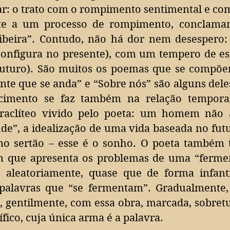
ar: o trato com o rompimento sentimental e com
nte a um processo de rompimento, conclama
gibeira”. Contudo, não há dor nem desespero:
 configura no presente), com um tempero de es
 futuro). São muitos os poemas que se compõe
ente que se anda” e “Sobre nós” são alguns dele
imento se faz também na relação temporal.
raclíteo vivido pelo poeta: um homem não 
ude”, a idealização de uma vida baseada no fut
 no sertão – esse é o sonho. O poeta também 
em que apresenta os problemas de uma “ferme
 aleatoriamente, quase que de forma infanti
 palavras que “se fermentam”.
Gradualmente,
, gentilmente, com essa obra, marcada, sobret
fico, cuja única arma é a palavra.