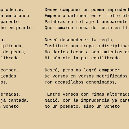
mprudente.
Deseé componer un poema impruden
ha em branco
Empecé a delinear en el folio bl
sparente
Palabras en follaje transparente
lho em pranto.
Que tomaron forma de rocío en ll
ra,
Deseé desobedecer la regla,
ciplinada,
Instituir una tropa indisciplina
s de pedra,
No darles techo a sentimientos d
ilibrada.
Ni aún oír la paz equilibrada.
 compor.
Deseé, pero no logré componer.
ficados
De versos en versos metrificados
dos,
Por decasílabos denominados,
ternadas,
¡Entre versos con rimas alternad
 já cantada,
Nació, con la imprudencia ya can
m Soneto!
No un poemeto, sino un Soneto!