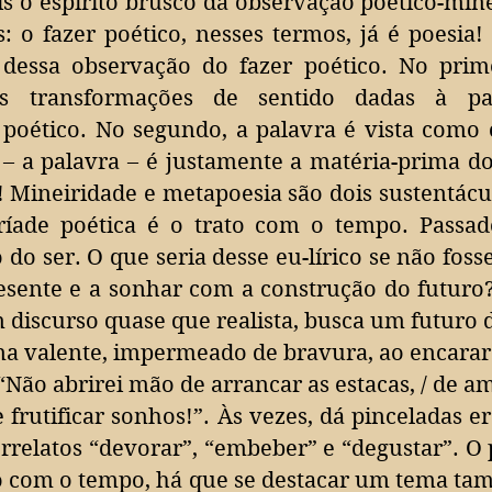
is o espírito brusco da observação poético-min
s: o fazer poético, nesses termos, já é poesia!
essa observação do fazer poético. No prim
às transformações de sentido dadas à pa
r poético. No segundo, a palavra é vista como
 – a palavra – é justamente a matéria-prima
!
Mineiridade e metapoesia são dois sustentácu
íade poética é o trato com o tempo. Passado
o ser. O que seria desse eu-lírico se não fosse
resente e a sonhar com a construção do futuro
 discurso quase que realista, busca um futuro d
orna valente, impermeado de bravura, ao encara
“Não abrirei mão de arrancar as estacas, / de a
 e frutificar sonhos!”. Às vezes, dá pinceladas 
rrelatos “devorar”, “embeber” e “degustar”. O
o com o tempo, há que se destacar um tema ta