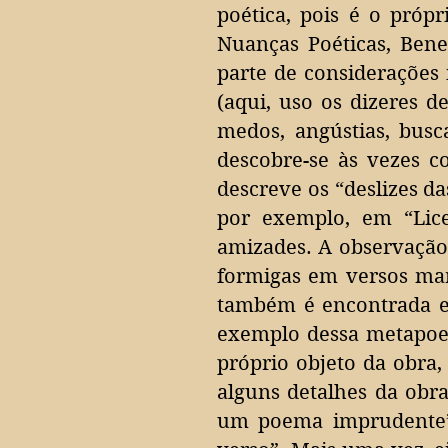
poética, pois é o próp
Nuanças Poéticas, Bene
parte de considerações i
(aqui, uso os dizeres 
medos, angústias, busc
descobre-se às vezes c
descreve os “deslizes d
por exemplo, em “Lic
amizades. A observação
formigas em versos mar
também é encontrada e
exemplo dessa metapoes
próprio objeto da obra,
alguns detalhes da obr
um poema imprudente”,