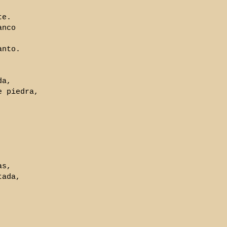
te.
anco
anto.
da,
e piedra,
as,
tada,