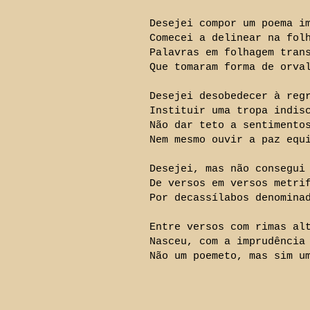
Desejei compor um poema i
Comecei a delinear na fol
Palavras em folhagem tran
Que tomaram forma de orva
Desejei desobedecer à reg
Instituir uma tropa indis
Não dar teto a sentimento
Nem mesmo ouvir a paz equ
Desejei, mas não consegui
De versos em versos metri
Por decassílabos denomina
Entre versos com rimas al
Nasceu, com a imprudência
Não um poemeto, mas sim u