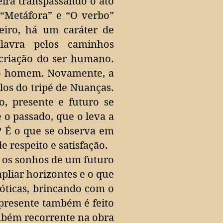
eira transpassando o ato
“Metáfora” e “O verbo”
eiro, há um caráter de
lavra pelos caminhos
 criação do ser humano.
 do homem. Novamente, a
los do tripé de Nuanças.
, presente e futuro se
 o passado, que o leva a
? É o que se observa em
e respeito e satisfação.
r os sonhos de um futuro
mpliar horizontes e o que
eróticas, brincando com o
 presente também é feito
mbém recorrente na obra