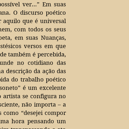
ossível ver...”
Em suas
na. O discurso poético
ir aquilo que é universal
omem, com todos os seus
oeta, em suas Nuanças,
estésicos versos em que
dade também é percebida,
unde no cotidiano das
a descrição da ação das
ida do trabalho poético
soneto” é um excelente
rtista se configura no
sciente, não importa – a
s como “desejei compor
 uma hora pensando um