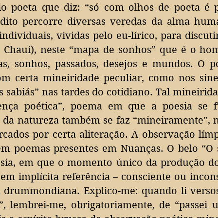
rio poeta que diz: “só com olhos de poeta é p
dito percorre diversas veredas da alma huma
ndividuais, vividas pelo eu-lírico, para discut
de Chauí), neste “mapa de sonhos” que é o h
as, sonhos, passados, desejos e mundos.
O p
om certa mineiridade peculiar, como nos sin
as sabiás” nas tardes do cotidiano. Tal mineiri
ença poética”, poema em que a poesia se f
 da natureza também se faz “mineiramente”, n
cados por certa aliteração.
A observação límp
m poemas presentes em Nuanças. O belo “O 
ia, em que o momento único da produção do a
 em implícita referência – consciente ou incon
a drummondiana. Explico-me: quando li verso
 lembrei-me, obrigatoriamente, de “passei