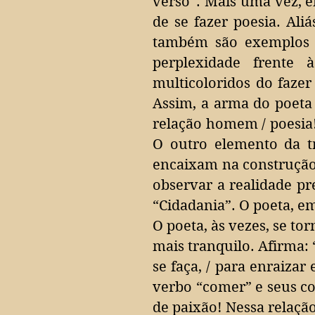
verso”. Mais uma vez, e
de se fazer poesia. Aliá
também são exemplos d
perplexidade frente 
multicoloridos do faze
Assim, a arma do poeta
relação homem / poesia
O outro elemento da tr
encaixam na construção d
observar a realidade p
“Cidadania”. O poeta, em
O poeta, às vezes, se t
mais tranquilo. Afirma: 
se faça, / para enraizar
verbo “comer” e seus co
de paixão!
Nessa relaçã